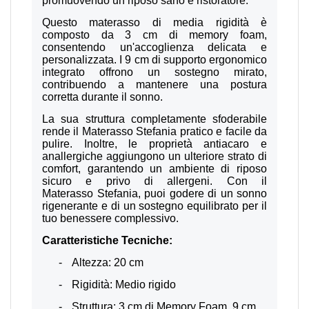
promuovendo un riposo sano e ristoratore.
Questo materasso di media rigidità è
composto da 3 cm di memory foam,
consentendo un'accoglienza delicata e
personalizzata. I 9 cm di supporto ergonomico
integrato offrono un sostegno mirato,
contribuendo a mantenere una postura
corretta durante il sonno.
La sua struttura completamente sfoderabile
rende il Materasso
Stefania
pratico e facile da
pulire. Inoltre, le proprietà antiacaro e
anallergiche aggiungono un ulteriore strato di
comfort, garantendo un ambiente di riposo
sicuro e privo di allergeni. Con il
Materasso
Stefania
, puoi godere di un sonno
rigenerante e di un sostegno equilibrato per il
tuo benessere complessivo.
Caratteristiche Tecniche:
-
Altezza: 20 cm
-
Rigidità: Medio rigido
-
Struttura: 3 cm di Memory Foam. 9 cm